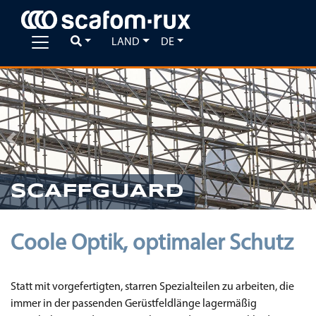
LAND
DE
Previous
Ne
SCAFFGUARD
Coole Optik, optimaler Schutz
Statt mit vorgefertigten, starren Spezialteilen zu arbeiten, die
immer in der passenden Gerüstfeldlänge lagermäßig