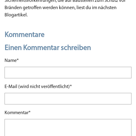
Sicherheitsvorkehrungen, die auf Baustellen zum Schutz vor
Bränden getroffen werden können, liest du im nächsten
Blogartikel.
Kommentare
Einen Kommentar schreiben
Pflichtfeld
Name
*
Pflichtfeld
E-Mail (wird nicht veröffentlicht)
*
Pflichtfeld
Kommentar
*