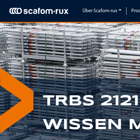
Navigation überspringen
Über Scafom-rux
Pro
Previous
TRBS 212
WISSEN 