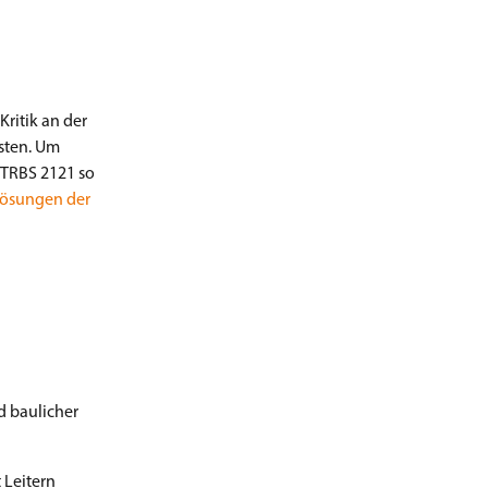
Kritik an der
sten. Um
r TRBS 2121 so
Lösungen der
d baulicher
 Leitern