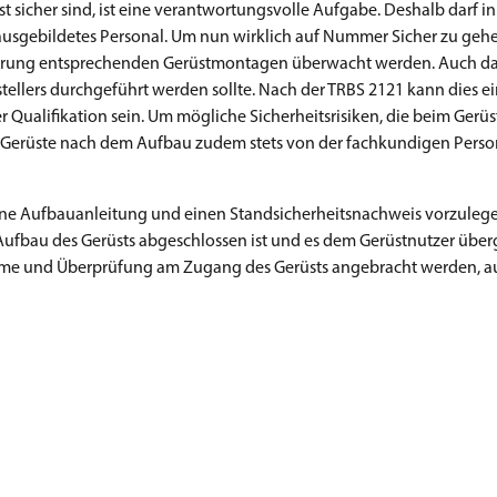
hst sicher sind, ist eine verantwortungsvolle Aufgabe. Deshalb darf 
 ausgebildetes Personal. Um nun wirklich auf Nummer Sicher zu gehen
hrung entsprechenden Gerüstmontagen überwacht werden. Auch das
ellers durchgeführt werden sollte. Nach der TRBS 2121 kann dies ei
r Qualifikation sein. Um mögliche Sicherheitsrisiken, die beim Gerü
n Gerüste nach dem Aufbau zudem stets von der fachkundigen Person
m eine Aufbauanleitung und einen Standsicherheitsnachweis vorzuleg
 Aufbau des Gerüsts abgeschlossen ist und es dem Gerüstnutzer üb
ahme und Überprüfung am Zugang des Gerüsts angebracht werden, 