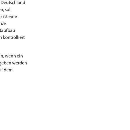
in Deutschland
, soll
 ist eine
n/e
staufbau
 kontrolliert
en, wenn ein
ergeben werden
auf dem