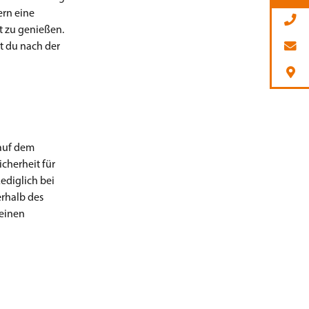
ern eine
t zu genießen.
t du nach der
 auf dem
icherheit für
ediglich bei
erhalb des
 einen