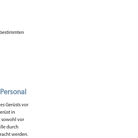
s bestimmten
 Personal
es Gerüsts vor
erüst in
t sowohl vor
lle durch
racht werden.