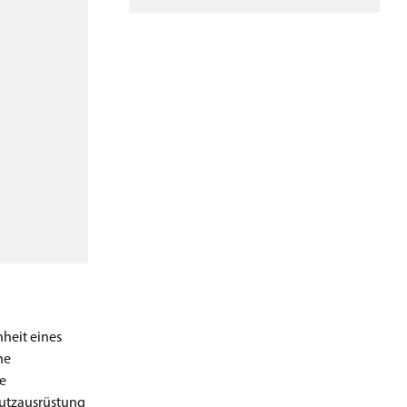
nheit eines
he
e
chutzausrüstung