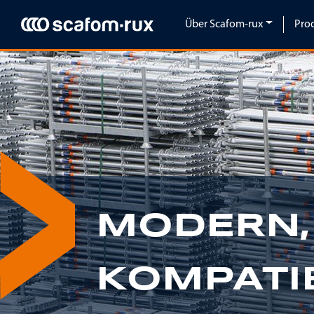
Navigation überspringen
Über Scafom-rux
Pro
Previous
MODERN,
KOMPATI