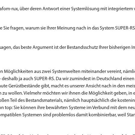
om-rux, über deren Antwort einer Systemlösung mit integriertem
ie Sie fragen, warum sie Ihrer Meinung nach in das System SUPER-RS
 sagen, das beste Argument ist der Bestandsschutz Ihrer bisherigen I
ten Möglichkeiten aus zwei Systemwelten miteinander vereint, nämli
- deshalb ja auch SUPER-RS. Da wir zumindest in Deutschland eine
aute Gerüstbestände gibt, macht es unserer Ansicht nach in den meis
 zu wollen. Vielmehr möchten wir ihnen die Möglichkeit geben, in 
oßen Teil des Bestandsmaterials, nämlich hauptsächlich die kosteni
on top: Sie können ihre bewährten Systeme im Verbund mit dem n
atiblen Systemen sind problemlos damit kombinierbar, weil Sta