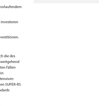
 vorlaufendem
 investieren
nvestitionen.
ch die des
n weitgehend
ten Fällen
ein
ntensiven
euen SUPER-RS
ndards