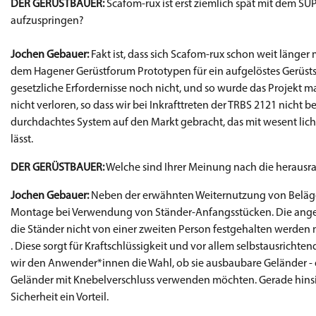
DER GERÜSTBAUER:
Scafom-rux ist erst ziemlich spät mit dem S
aufzuspringen?
Jochen Gebauer:
Fakt ist, dass sich Scafom-rux schon weit länger
dem Hagener Gerüstforum Prototypen für ein aufgelöstes Gerüst
gesetzliche Erfordernisse noch nicht, und so wurde das Projekt 
nicht verloren, so dass wir bei Inkrafttreten der TRBS 2121 nicht 
durchdachtes System auf den Markt gebracht, das mit wesent lich
lässt.
DER GERÜSTBAUER:
Welche sind Ihrer Meinung nach die herausr
Jochen Gebauer:
Neben der erwähnten Weiternutzung von Belägen
Montage bei Verwendung von Ständer-Anfangsstücken. Die angefo
die Ständer nicht von einer zweiten Person festgehalten werde
. Diese sorgt für Kraftschlüssigkeit und vor allem selbstausricht
wir den Anwender*innen die Wahl, ob sie ausbaubare Geländer - e
Geländer mit Knebelverschluss verwenden möchten. Gerade hinsic
Sicherheit ein Vorteil.