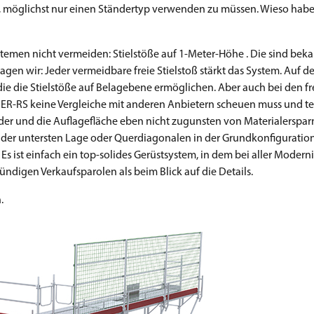
 möglichst nur einen Ständertyp verwenden zu müssen. Wieso haben
systemen nicht vermeiden: Stielstöße auf 1-Meter-Höhe . Die sind b
agen wir: Jeder vermeidbare freie Stielstoß stärkt das System. Auf d
 die die Stielstöße auf Belagebene ermöglichen. Aber auch bei den fr
ER-RS keine Vergleiche mit anderen Anbietern scheuen muss und te
der und die Auflagefläche eben nicht zugunsten von Materialerspar
der untersten Lage oder Querdiagonalen in der Grundkonfiguration 
 ist einfach ein top-solides Gerüstsystem, in dem bei aller Modernit
ündigen Verkaufsparolen als beim Blick auf die Details.
.