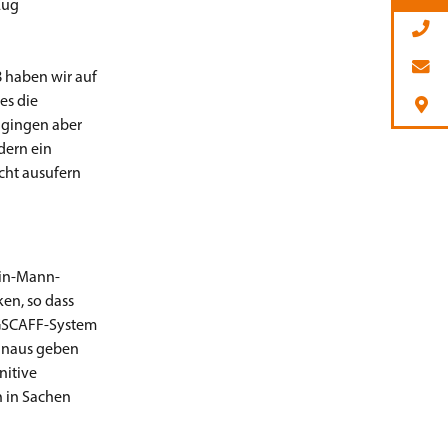
Zug
8 haben wir auf
es die
n gingen aber
ndern ein
cht ausufern
Ein-Mann-
en, so dass
NGSCAFF-System
 hinaus geben
nitive
n in Sachen