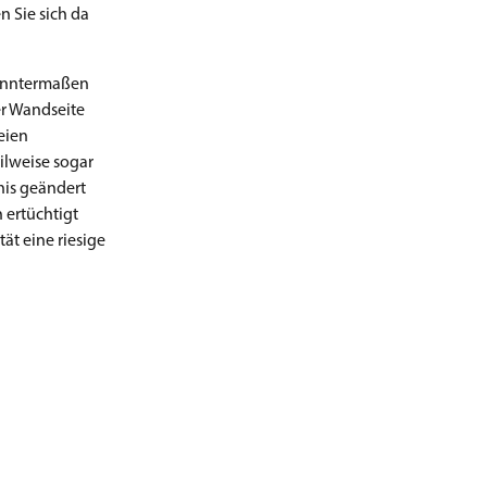
 Sie sich da
ekanntermaßen
er Wandseite
eien
ilweise sogar
nis geändert
ertüchtigt
ät eine riesige