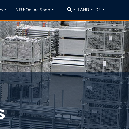
es
NEU: Online-Shop
LAND
DE
Next
S