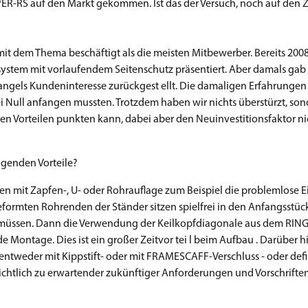
UPER-RS auf den Markt gekommen. Ist das der Versuch, noch auf den 
 mit dem Thema beschäftigt als die meisten Mitbewerber. Bereits 200
system mit vorlaufendem Seitenschutz präsentiert. Aber damals gab 
mangels Kundeninteresse zurückgest ellt. Die damaligen Erfahrunge
bei Null anfangen mussten. Trotzdem haben wir nichts überstürzt, so
en Vorteilen punkten kann, dabei aber den Neuinvestitionsfaktor ni
agenden Vorteile?
 mit Zapfen-, U- oder Rohrauflage zum Beispiel die problemlose 
rmten Rohrenden der Ständer sitzen spielfrei in den Anfangsstück
n müssen. Dann die Verwendung der Keilkopfdiagonale aus dem RI
ende Montage. Dies ist ein großer Zeitvor tei l beim Aufbau . Darüber
ntweder mit Kippstift- oder mit FRAMESCAFF-Verschluss - oder defi
htlich zu erwartender zukünftiger Anforderungen und Vorschrifte